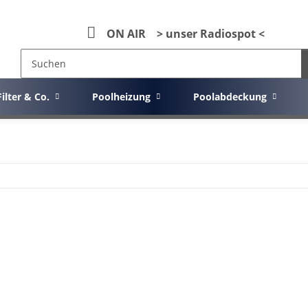
ON AIR > unser Radiospot <
Filter & Co.
Poolheizung
Poolabdeckung