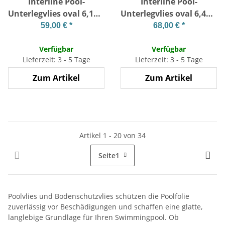
Interline Pool-
Interline Pool-
Unterlegvlies oval 6,10 x
Unterlegvlies oval 6,40 x
3,60 m
4,00 m
59,00 €
*
68,00 €
*
Verfügbar
Verfügbar
Lieferzeit: 3 - 5 Tage
Lieferzeit: 3 - 5 Tage
Zum Artikel
Zum Artikel
Artikel 1 - 20 von 34
Seite
1
Poolvlies und Bodenschutzvlies schützen die Poolfolie
zuverlässig vor Beschädigungen und schaffen eine glatte,
langlebige Grundlage für Ihren Swimmingpool. Ob