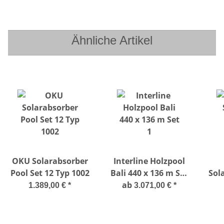
Ø 38 mm
Ähnliche Artikel
OKU Solarabsorber
Interline Holzpool
Pool Set 12 Typ 1002
Bali 440 x 136 m Set
Solar
ab
1
S
1.389,00 €
*
3.071,00 €
*