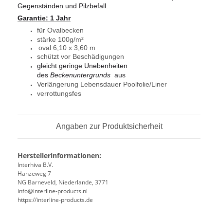
Gegenständen und Pilzbefall.
Garantie: 1 Jahr
für Ovalbecken
stärke 100g/m²
oval 6,10 x 3,60 m
schützt vor Beschädigungen
gleicht geringe Unebenheiten
des
Beckenuntergrunds
aus
Verlängerung Lebensdauer Poolfolie/Liner
verrottungsfes
Angaben zur Produktsicherheit
Herstellerinformationen:
Interhiva B.V.
Hanzeweg 7
NG Barneveld, Niederlande, 3771
info@interline-products.nl
https://interline-products.de