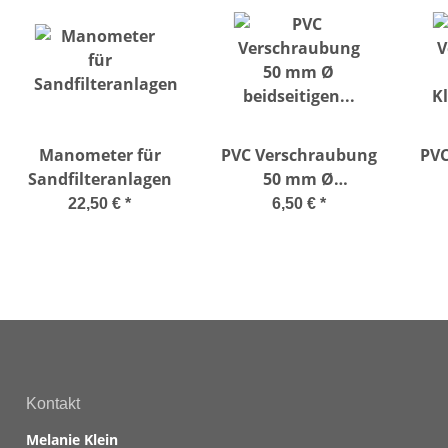
Manometer für
PVC Verschraubung
PVC
Sandfilteranlagen
50 mm Ø
beidseitigen
K
22,50 €
*
6,50 €
*
Klebeanschluß
A
Kontakt
Melanie Klein