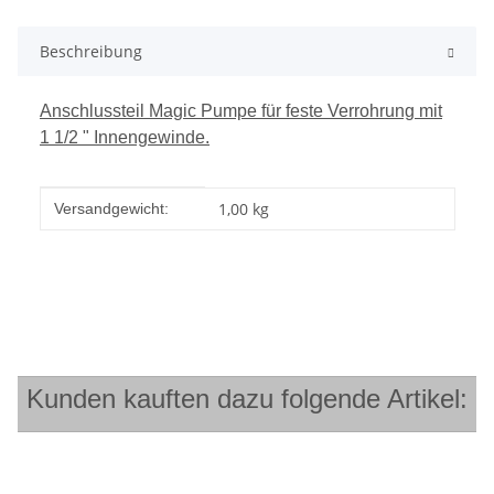
Beschreibung
Anschlussteil Magic Pumpe für feste Verrohrung mit
1 1/2 " Innengewinde.
Produkteigenschaft
Wert
1,00 kg
Versandgewicht:
Kunden kauften dazu folgende Artikel: