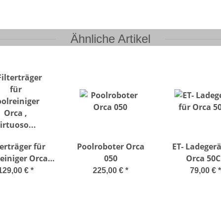
Ähnliche Artikel
terträger für
Poolroboter Orca
ET- Ladegerä
einiger Orca ,
050
Orca 50C
Virtuoso usw.
129,00 €
*
225,00 €
*
79,00 €
*