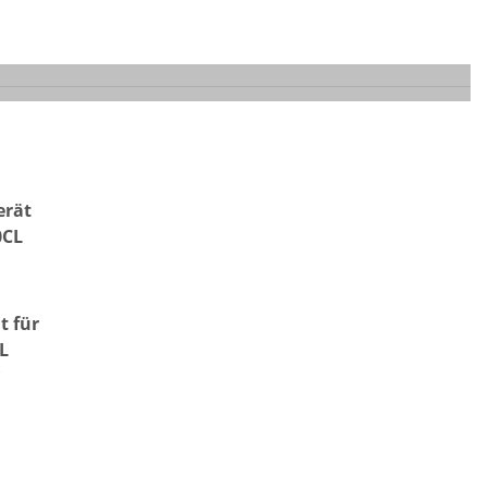
t für
L