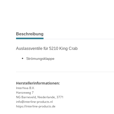
weitere Registerkarten anzeigen
Beschreibung
Auslassventile für 5210 King Crab
Strömungsklappe
Herstellerinformationen:
Interhiva B.V.
Hanzeweg 7
NG Barneveld, Niederlande, 3771
info@interline-products.nl
https://interline-products.de