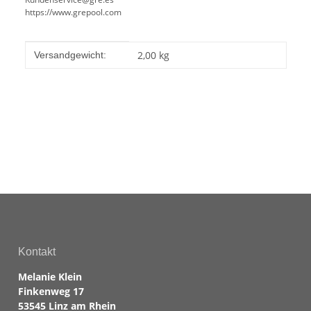
https://www.grepool.com
Produkteigenschaft
Wert
2,00 kg
Versandgewicht:
Kontakt
Melanie Klein
Finkenweg 17
53545 Linz am Rhein