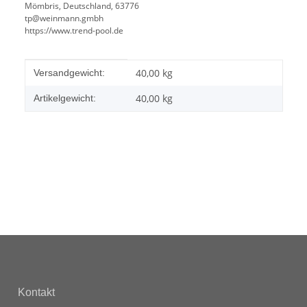
Mömbris, Deutschland, 63776
tp@weinmann.gmbh
https://www.trend-pool.de
Produkteigenschaft
Wert
40,00 kg
Versandgewicht:
40,00
kg
Artikelgewicht:
Kontakt