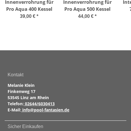
Innenverrohrung für
Innenverrohrung für
Int
Pro Aqua 400 Kessel
Pro Aqua 500 Kessel
39,00 €
*
44,00 €
*
Kontakt
Melanie Klein
Finkenweg 17
53545 Linz am Rhein
Telefon:
02644/6030413
E-Mail:
info@pool-fantasien.de
Sicher Einkaufen