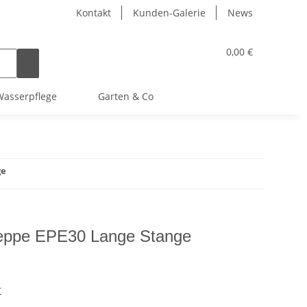
Kontakt
Kunden-Galerie
News
0,00 €
asserpflege
Garten & Co
ge
 Treppe EPE30 Lange Stange
1
r