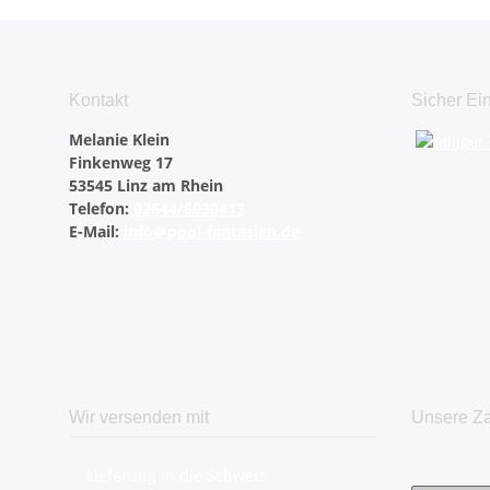
Kontakt
Sicher Ei
Melanie Klein
Finkenweg 17
53545 Linz am Rhein
Telefon:
02644/6030413
E-Mail:
info@pool-fantasien.de
Wir versenden mit
Unsere Za
Lieferung in die Schweiz