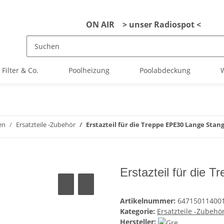
ON AIR > unser Radiospot <
Filter & Co.
Poolheizung
Poolabdeckung
W
en
Ersatzteile -Zubehör
Erstazteil für die Treppe EPE30 Lange Stan
Erstazteil für die
Artikelnummer:
64715011400
Kategorie:
Ersatzteile -Zubehö
Hersteller: