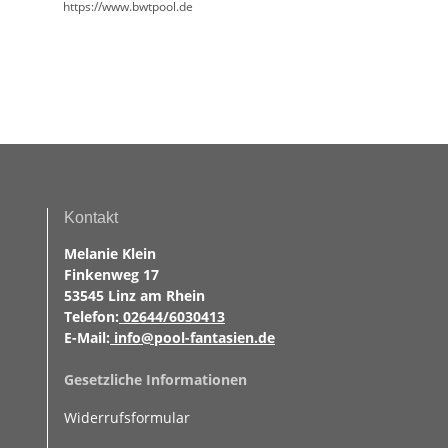
https://www.bwtpool.de
Kontakt
Melanie Klein
Finkenweg 17
53545 Linz am Rhein
Telefon:
02644/6030413
E-Mail:
info@pool-fantasien.de
Gesetzliche Informationen
Widerrufsformular