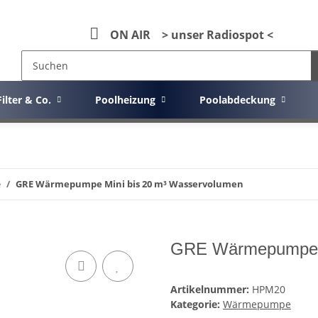
ON AIR > unser Radiospot <
Filter & Co.
Poolheizung
Poolabdeckung
e
GRE Wärmepumpe Mini bis 20 m³ Wasservolumen
GRE Wärmepumpe M
Artikelnummer:
HPM20
Kategorie:
Wärmepumpe