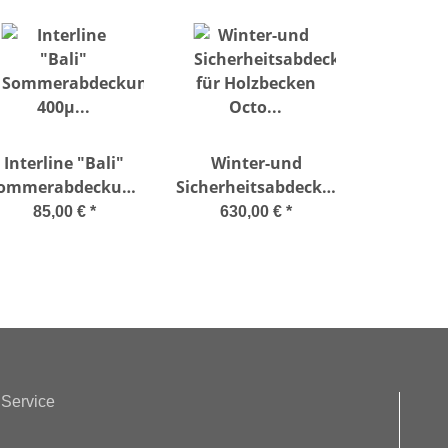
Interline "Bali"
Winter-und
ommerabdeckung
Sicherheitsabdeckung
400µ Ø 4,40 m
für Holzbecken
85,00 €
*
630,00 €
*
Octo +510
Service