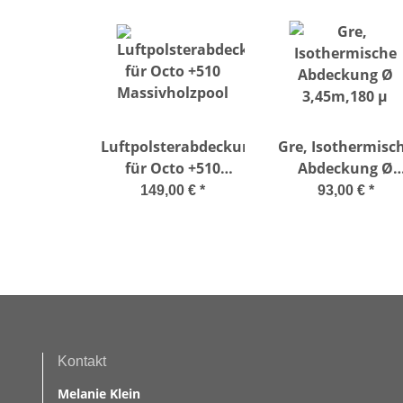
Luftpolsterabdeckung
Gre, Isothermisc
für Octo +510
Abdeckung Ø
Massivholzpool
3,45m,180 µ
149,00 €
*
93,00 €
*
Kontakt
Melanie Klein