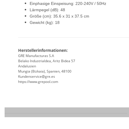
Einphasige Einspeisung: 220-240V / 50Hz
Lärmpegel (dB): 48
Größe (cm): 35.6 x 31 x 37.5 cm
Gewicht (kg): 18
Herstellerinformationen:
GRE Manufacturas S.A
Belako Industrialdea, Aritz Bidea 57
Andalusien
Mungia (Bizkaia), Spanien, 48100
Kundenservice@gre.es
https://www.grepool.com