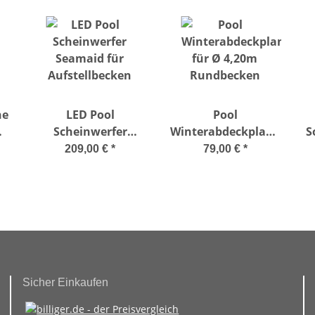
he
LED Pool
Pool
Scheinwerfer
Winterabdeckplane
S
Seamaid für
für Ø 4,20m
209,00 €
*
79,00 €
*
Aufstellbecken
Rundbecken
Sicher Einkaufen