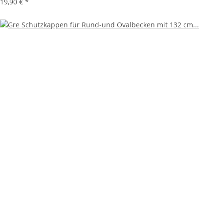
19,90 €
*