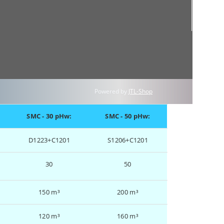
Powered by
JTL-Shop
SMC - 30 pHw:
SMC - 50 pHw:
D1223+C1201
S1206+C1201
30
50
150 m³
200 m³
120 m³
160 m³