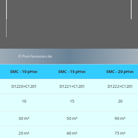
© Pool-fantasien.de
SMC - 10 pHw:
SMC - 15 pHw:
SMC - 20 pHw:
D1220+C1201
D1221+C1201
D1222+C1201
10
15
20
30 m³
50 m³
90 m³
20 m³
40 m³
75 m³