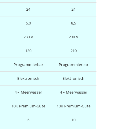
24
24
5,0
8,5
230 V
230 V
130
210
Programmierbar
Programmierbar
Elektronisch
Elektronisch
4 – Meerwasser
4 – Meerwasser
e
10K Premium-Güte
10K Premium-Güte
6
10