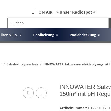
ON AIR > unser Radiospot <
Filter & Co.
Poolheizung
Poolabdeckung
n
Salzelektrolyseanlage
INNOWATER Salzwasserelektrolysegerät fü
INNOWATER Salzwass
150m³ mit pH Regul
Artikelnummer:
D1223+C1201