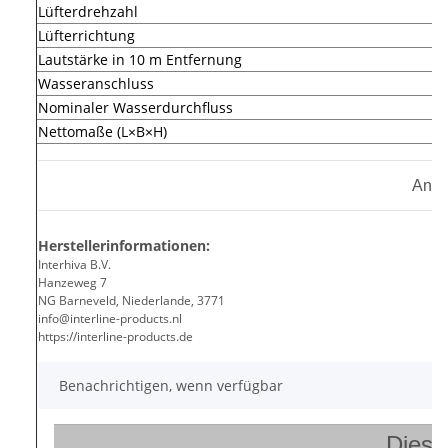
Lüfterdrehzahl
Lüfterrichtung
Lautstärke in 10 m Entfernung
Wasseranschluss
Nominaler Wasserdurchfluss
Nettomaße (L×B×H)
Anga
Herstellerinformationen:
Interhiva B.V.
Hanzeweg 7
NG Barneveld, Niederlande, 3771
info@interline-products.nl
https://interline-products.de
Benachrichtigen, wenn verfügbar
Diese