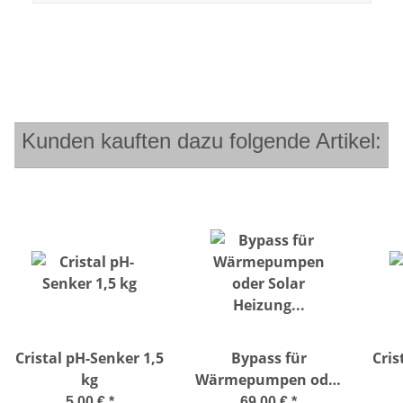
Kunden kauften dazu folgende Artikel:
Cristal pH-Senker 1,5
Bypass für
Cris
kg
Wärmepumpen oder
Solar Heizung
5,00 €
*
69,00 €
*