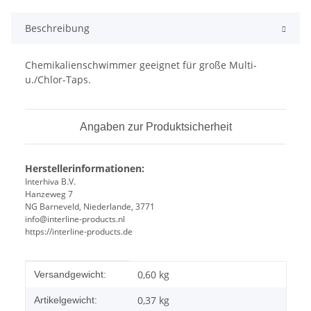
Beschreibung
Chemikalienschwimmer geeignet für große Multi-
u./Chlor-Taps.
Angaben zur Produktsicherheit
Herstellerinformationen:
Interhiva B.V.
Hanzeweg 7
NG Barneveld, Niederlande, 3771
info@interline-products.nl
https://interline-products.de
Produkteigenschaft
Wert
0,60 kg
Versandgewicht:
0,37
kg
Artikelgewicht: