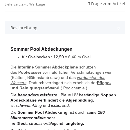
Frage zum Artikel
Lieferzeit: 2 - 5 Werktage
Beschreibung
Sommer Pool Abdeckungen
für Ovalbecken : 12,50
x 6,40 m Oval
Die
Interline Sommer Abdeckplane
schützen
das
Poolwasser
vor natürlichen Verschmutzungen wie
(Blätter , Blütenstaub usw.) und das
verdunsten des
Wassers
. Dadurch verringert sich erheblich der
Pflege-
und Reinigungsaufwand
( Poolchemie ).
Die
besonders reisfeste
, Blaue UV beständige
Noppen
Abdeckplane
verhindert
die
Algenbildung
,
ist
schwimmfähig
und
isolierend
.
Die
Sommer Pool Abdeckung
ist durch seine
180
Mikrometer stärke
sehr
reißfest
,
strapazierfähig
und
langlebig.