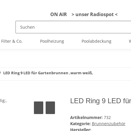
ON AIR > unser Radiospot <
Filter & Co.
Poolheizung
Poolabdeckung
W
LED Ring 9 LED für Gartenbrunnen ,warm weiß,
LED Ring 9 LED fü
Artikelnummer:
732
Kategorie:
Brunnenzubehör
Hersteller: