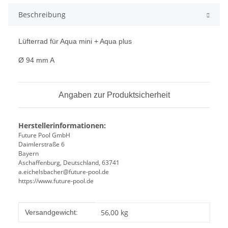
Beschreibung
Lüfterrad für Aqua mini + Aqua plus
Ø 94 mm A
Angaben zur Produktsicherheit
Herstellerinformationen:
Future Pool GmbH
Daimlerstraße 6
Bayern
Aschaffenburg, Deutschland, 63741
a.eichelsbacher@future-pool.de
https://www.future-pool.de
Produkteigenschaft
Wert
56,00 kg
Versandgewicht: