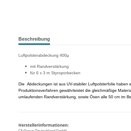
weitere Registerkarten anzeigen
Beschreibung
Luftpolsterabdeckung 400µ
mit Randverstärkung
für 6 x 3 m Styroporbecken
Die Abdeckungen ist aus UV-stabiler Luftpolsterfolie haben e
Produktionsverfahren gewährleistet die gleichmäßige Materi
umlaufenden Randverstärkung, sowie Ösen alle 50 cm im Bere
Herstellerinformationen:
CF-Group Deutschland GmbH