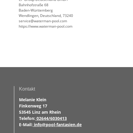
Bahnhofstraße 68
Baden-Württemberg
Wendlingen, Deutschland, 73240
service@waterman-pool.com
https://www.waterman-pool.com
Kontakt
Melanie Klein
Finkenweg 17
53545 Linz am Rhein
Telefon:
02644/6030413
E-Mail:
info@pool-fantasien.de