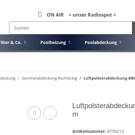
ON AIR > unser Radiospot <
Filter & Co.
Poolheizung
Poolabdeckung
deckung
Sommerabdeckung Rechteckig
Luftpolsterabdeckung 400
Luftpolsterabdecku
m
Artikelnummer:
4770213