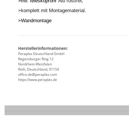
>mit Teleskoprohr
Alu rostfrei,
>komplett mit Montagematerial.
>Wandmontage
Herstellerinformationen:
Peraplas Deutschland GmbH
Regensburger Ring 12
Nordrhein-Westfalen
Roth, Deutschland, 91154
office.de@peraplas.com
https://www.peraplas.de