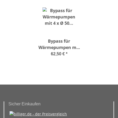
Bypass für
Wärmepumpen mit
4 x Ø 50
62,50 €
*
Klebeanschluss
Sicher Einkaufen