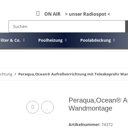
ON AIR > unser Radiospot <
Filter & Co.
Poolheizung
Poolabdeckung
richtung
Peraqua,Ocean® Aufrollvorrichtung mit Teleskoprohr W
Peraqua,Ocean® Auf
Wandmontage
Artikelnummer:
74372