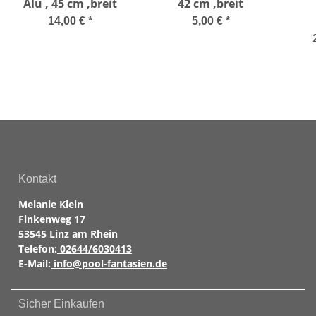
Alu , 45 cm ,breit
42 cm ,breit
14,00 €
*
5,00 €
*
Muf
Kontakt
Melanie Klein
Finkenweg 17
53545 Linz am Rhein
Telefon:
02644/6030413
E-Mail:
info@pool-fantasien.de
Sicher Einkaufen