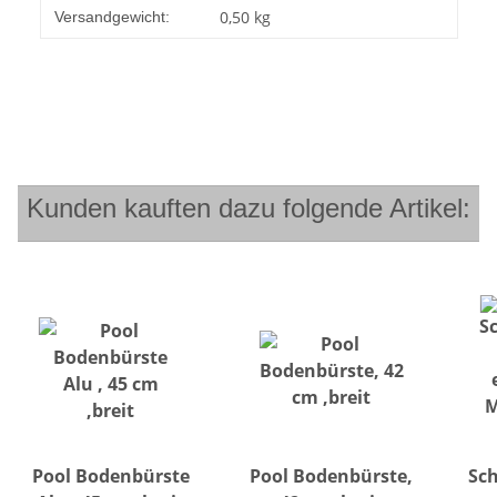
Produkteigenschaft
Wert
0,50 kg
Versandgewicht:
Kunden kauften dazu folgende Artikel:
Pool Bodenbürste
Pool Bodenbürste,
Sc