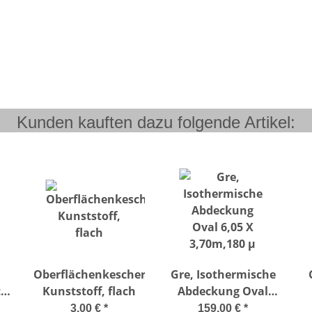
Kunden kauften dazu folgende Artikel:
Oberflächenkescher
Gre, Isothermische
t
Kunststoff, flach
Abdeckung Oval
ik
6,05 X 3,70m,180 µ
3,00 €
*
159,00 €
*