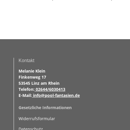
Ø 350 x120 cm, Set
Sommer und
Winterplane
Kontakt
Melanie Klein
Finkenweg 17
53545 Linz am Rhein
Telefon:
02644/6030413
E-Mail:
info@pool-fantasien.de
Gesetzliche Informationen
Widerrufsformular
Datenschutz