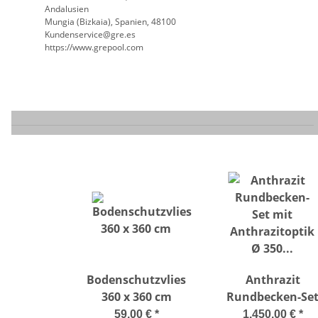
Andalusien
Mungia (Bizkaia), Spanien, 48100
Kundenservice@gre.es
https://www.grepool.com
Bodenschutzvlies
Anthrazit
360 x 360 cm
Rundbecken-Se
mit Anthrazitopt
59,00 €
*
1.450,00 €
*