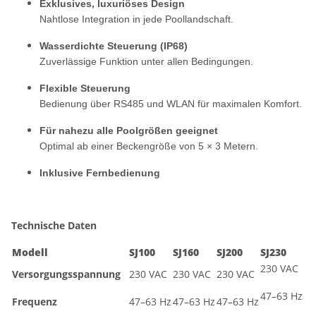
Exklusives, luxuriöses Design
Nahtlose Integration in jede Poollandschaft.
Wasserdichte Steuerung (IP68)
Zuverlässige Funktion unter allen Bedingungen.
Flexible Steuerung
Bedienung über RS485 und WLAN für maximalen Komfort.
Für nahezu alle Poolgrößen geeignet
Optimal ab einer Beckengröße von 5 × 3 Metern.
Inklusive Fernbedienung
Technische Daten
Modell
SJ100
SJ160
SJ200
SJ230
230 VAC
Versorgungsspannung
230 VAC
230 VAC
230 VAC
47–63 Hz
Frequenz
47–63 Hz
47–63 Hz
47–63 Hz