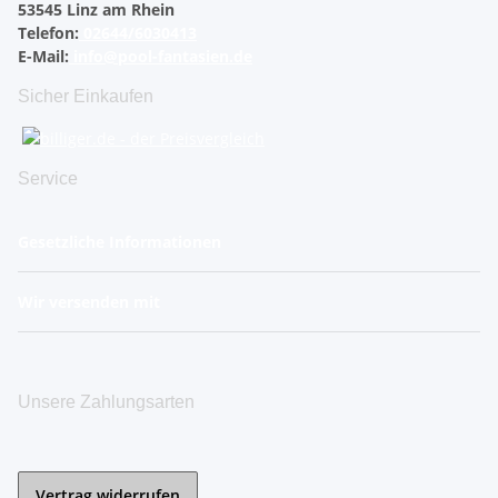
53545 Linz am Rhein
Telefon:
02644/6030413
E-Mail:
info@pool-fantasien.de
Sicher Einkaufen
Service
Gesetzliche Informationen
Wir versenden mit
Unsere Zahlungsarten
Vertrag widerrufen