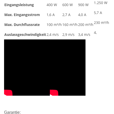
1.250 W
Eingangsleistung
400 W
600 W
900 W
5,7 A
Max. Eingangsstrom
1,6 A
2,7 A
4,0 A
230 m³/h
Max. Durchflussrate
100 m³/h
160 m³/h
200 m³/h
4,
Auslassgeschwindigkeit
2,4 m/s
2,9 m/s
3,4 m/s
Garantie: