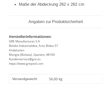
Maße der Abdeckung 262 x 262 cm
Angaben zur Produktsicherheit
Herstellerinformationen:
GRE Manufacturas S.A
Belako Industrialdea, Aritz Bidea 57
Andalusien
Mungia (Bizkaia), Spanien, 48100
Kundenservice@gre.es
https://www.grepool.com
Produkteigenschaft
Wert
56,00 kg
Versandgewicht: