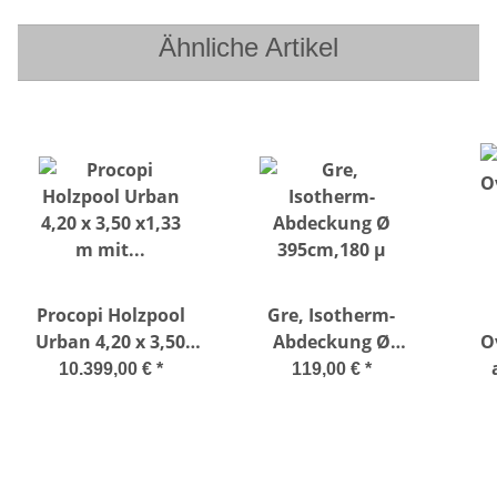
Ähnliche Artikel
Procopi Holzpool
Gre, Isotherm-
Urban 4,20 x 3,50
Abdeckung Ø
O
x1,33 m mit
395cm,180 µ
Sta
10.399,00 €
*
119,00 €
*
automatischer
Abdeckung Basic-Set