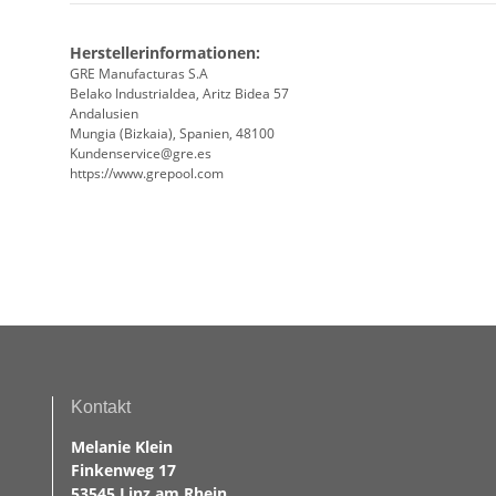
Herstellerinformationen:
GRE Manufacturas S.A
Belako Industrialdea, Aritz Bidea 57
Andalusien
Mungia (Bizkaia), Spanien, 48100
Kundenservice@gre.es
https://www.grepool.com
Kontakt
Melanie Klein
Finkenweg 17
53545 Linz am Rhein