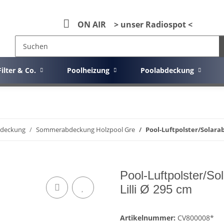
ON AIR > unser Radiospot <
Filter & Co.
Poolheizung
Poolabdeckung
deckung
Sommerabdeckung Holzpool Gre
Pool-Luftpolster/Solara
Pool-Luftpolster/S
Lilli Ø 295 cm
Artikelnummer:
CV800008*