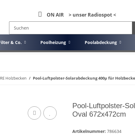
ON AIR > unser Radiospot <
Filter & Co.
Poolheizung
Poolabdeckung
RE Holzbecken
Pool-Luftpolster-Solarabdeckung 400µ für Holzbeck
Pool-Luftpolster-S
Oval 672x472cm
Artikelnummer:
786634