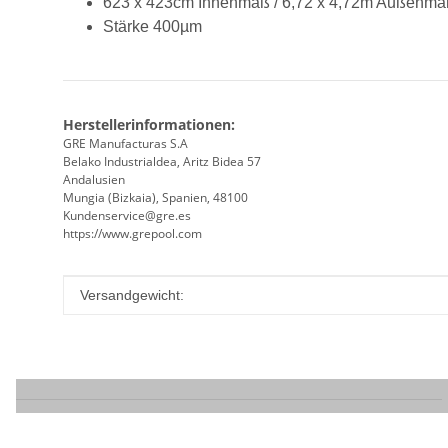
623 x 423cm Innenmaß / 6,72 x 4,72m Außenma
Stärke 400µm
Herstellerinformationen:
GRE Manufacturas S.A
Belako Industrialdea, Aritz Bidea 57
Andalusien
Mungia (Bizkaia), Spanien, 48100
Kundenservice@gre.es
https://www.grepool.com
Produkteigenschaft
Wert
Versandgewicht: