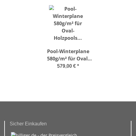
Pool-Winterplane
580g/m² für Oval-
Holzpools Vermela
579,00 €
*
672 x 472 cm
Sicher Einkaufen