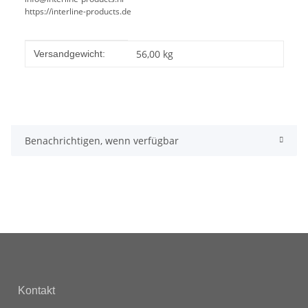
https://interline-products.de
Produkteigenschaft
Wert
56,00 kg
Versandgewicht:
Benachrichtigen, wenn verfügbar
Kontakt