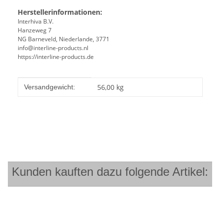
Herstellerinformationen:
Interhiva B.V.
Hanzeweg 7
NG Barneveld, Niederlande, 3771
info@interline-products.nl
https://interline-products.de
Produkteigenschaft
Wert
56,00 kg
Versandgewicht:
Kunden kauften dazu folgende Artikel: