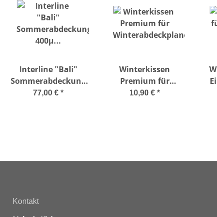
Interline "Bali"
Winterkissen
W
Sommerabdeckung
Premium für
E
400µ Ø 3,55 m
Winterabdeckplane
77,00 €
*
10,90 €
*
Kontakt