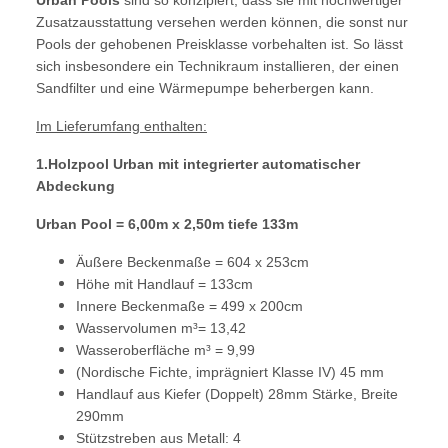
Urban Pools
sind so konzipiert, dass sie mit hochwertiger
Zusatzausstattung versehen werden können, die sonst nur
Pools der gehobenen Preisklasse vorbehalten ist. So lässt
sich insbesondere ein Technikraum installieren, der einen
Sandfilter und eine Wärmepumpe beherbergen kann.
Im Lieferumfang enthalten:
1.Holzpool Urban mit integrierter automatischer
Abdeckung
Urban Pool = 6,00m x 2,50m tiefe 133m
Äußere Beckenmaße = 604 x 253cm
Höhe mit Handlauf = 133cm
Innere Beckenmaße = 499 x 200cm
Wasservolumen m³= 13,42
Wasseroberfläche m³ = 9,99
(Nordische Fichte, imprägniert Klasse IV) 45 mm
Handlauf aus Kiefer (Doppelt) 28mm Stärke, Breite
290mm
Stützstreben aus Metall: 4