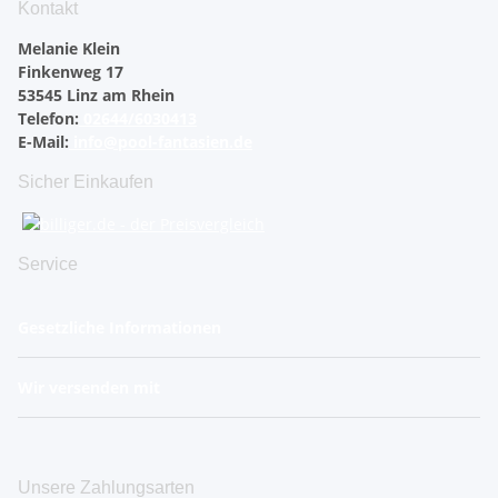
Kontakt
Melanie Klein
Finkenweg 17
53545 Linz am Rhein
Telefon:
02644/6030413
E-Mail:
info@pool-fantasien.de
Sicher Einkaufen
Service
Gesetzliche Informationen
Wir versenden mit
Unsere Zahlungsarten