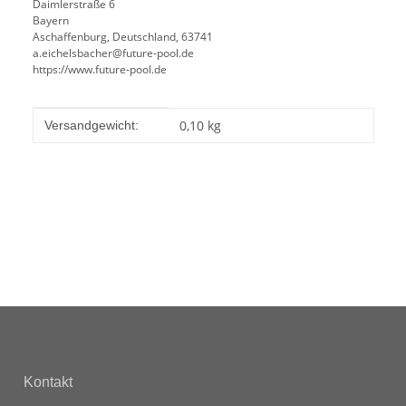
Daimlerstraße 6
Bayern
Aschaffenburg, Deutschland, 63741
a.eichelsbacher@future-pool.de
https://www.future-pool.de
Produkteigenschaft
Wert
0,10 kg
Versandgewicht:
Kontakt