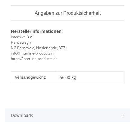
Angaben zur Produktsicherheit
Herstellerinformationen:
Interhiva B.V.
Hanzeweg 7
NG Barneveld, Niederlande, 3771
info@interline-products.nl
https://interline-products.de
Produkteigenschaft
Wert
56,00 kg
Versandgewicht:
Downloads