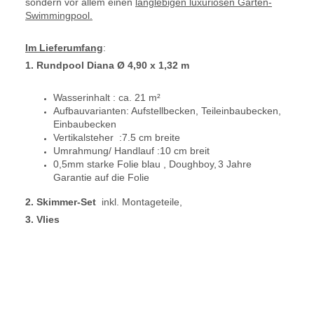
sondern vor allem einen
langlebigen luxuriösen Garten-
Swimmingpool.
Im Lieferumfang
:
1. Rundpool Diana Ø 4,90 x 1,32 m
Wasserinhalt : ca. 21 m²
Aufbauvarianten: Aufstellbecken, Teileinbaubecken,
Einbaubecken
Vertikalsteher :7.5 cm breite
Umrahmung/ Handlauf :10 cm breit
0,5mm starke Folie blau ,
Doughboy,
3 Jahre
Garantie auf die Folie
2. Skimmer-Set
inkl. Montageteile,
3. Vlies