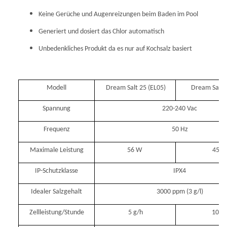
Keine Gerüche und Augenreizungen beim Baden im Pool
Generiert und dosiert das Chlor automatisch
Unbedenkliches Produkt da es nur auf Kochsalz basiert
Modell
Dream Salt 25 (EL05)
Dream Salt 5
Spannung
220-240 Vac
Frequenz
50 Hz
Maximale Leistung
56 W
45 W
IP-Schutzklasse
IPX4
Idealer Salzgehalt
3000 ppm (3 g/l)
Zellleistung/Stunde
5 g/h
10 g/