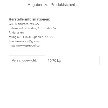
Angaben zur Produktsicherheit
Herstellerinformationen:
GRE Manufacturas S.A
Belako Industrialdea, Aritz Bidea 57
Andalusien
Mungia (Bizkaia), Spanien, 48100
Kundenservice@gre.es
https://www.grepool.com
Produkteigenschaft
Wert
10,70 kg
Versandgewicht: