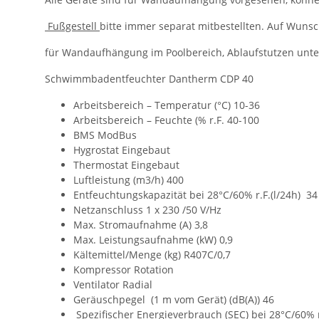
Fußgestell
bitte immer separat mitbestellten. Auf Wunsc
für Wandaufhängung im Poolbereich, Ablaufstutzen unten
Schwimmbadentfeuchter Dantherm CDP 40
Arbeitsbereich – Temperatur (°C) 10-36
Arbeitsbereich – Feuchte (% r.F. 40-100
BMS ModBus
Hygrostat Eingebaut
Thermostat Eingebaut
Luftleistung (m3/h) 400
Entfeuchtungskapazität bei 28°C/60% r.F.(l/24h) 34
Netzanschluss 1 x 230 /50 V/Hz
Max. Stromaufnahme (A) 3,8
Max. Leistungsaufnahme (kW) 0,9
Kältemittel/Menge (kg) R407C/0,7
Kompressor Rotation
Ventilator Radial
Geräuschpegel (1 m vom Gerät) (dB(A)) 46
Spezifischer Energieverbrauch (SEC) bei 28°C/60% r