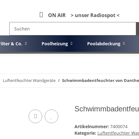
ON AIR > unser Radiospot <
Filter & Co.
Poolheizung
Poolabdeckung
Luftentfeuchter Wandgeräte
Schwimmbadentfeuchter von Danthe
Schwimmbadentfeu
Artikelnummer:
7400074
Kategorie:
Luftentfeuchter Wa