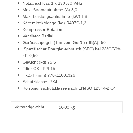
Netzanschluss 1 x 230 /50 V/Hz
Max. Stromaufnahme (A) 8,0
Max. Leistungsaufnahme (kW) 1,8
Kältemittel/Menge (kg) R407C/1,2
Kompressor Rotation
Ventilator Radial
Geräuschpegel (1 m vom Gerät) (dB(A)) 50
Spezifischer Energieverbrauch (SEC) bei 28°C/60%
r.F. 0,50
Gewicht (kg) 75,5
Filter G3 - PPI 15
HxBxT (mm) 770x1160x326
Schutzklasse IPX4
Korrosionsschutzklasse nach EN/ISO 12944-2 C4
Produkteigenschaft
Wert
56,00 kg
Versandgewicht: