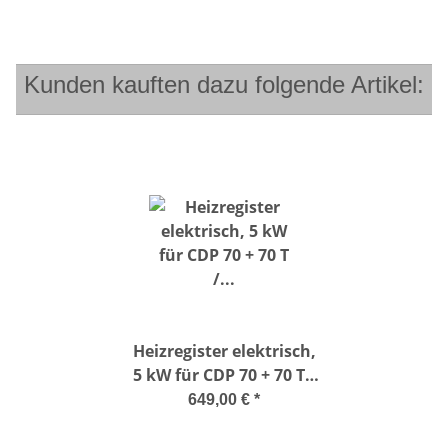
Kunden kauften dazu folgende Artikel:
Heizregister elektrisch,
5 kW für CDP 70 + 70 T /
CDF 70
649,00 €
*