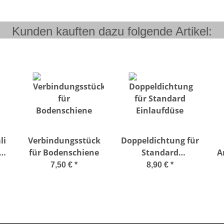
Kunden kauften dazu folgende Artikel:
li
Verbindungsstück
Doppeldichtung für
l
für Bodenschiene
Standard
An
Einlaufdüse
7,50 €
*
8,90 €
*