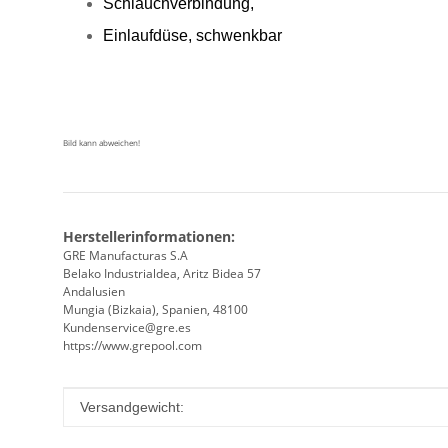
Schlauchverbindung,
Einlaufdüse, schwenkbar
Bild kann abweichen!
Herstellerinformationen:
GRE Manufacturas S.A
Belako Industrialdea, Aritz Bidea 57
Andalusien
Mungia (Bizkaia), Spanien, 48100
Kundenservice@gre.es
https://www.grepool.com
Produkteigenschaft
Wert
Versandgewicht: