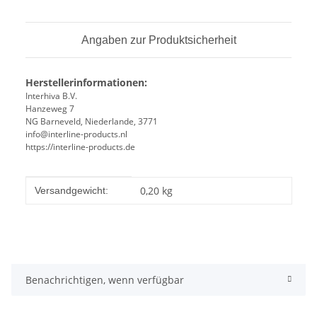
Angaben zur Produktsicherheit
Herstellerinformationen:
Interhiva B.V.
Hanzeweg 7
NG Barneveld, Niederlande, 3771
info@interline-products.nl
https://interline-products.de
Produkteigenschaft
Wert
0,20 kg
Versandgewicht:
Benachrichtigen, wenn verfügbar