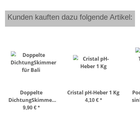
Kunden kauften dazu folgende Artikel:
Doppelte
Cristal pH-Heber 1 Kg
Po
DichtungSkimmer
sin
4,10 €
*
für Bali
9,90 €
*