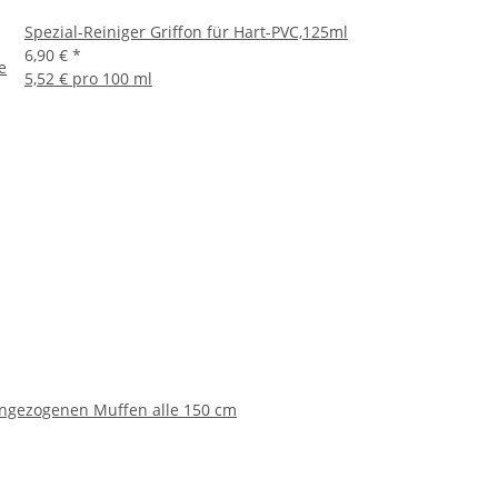
Spezial-Reiniger Griffon für Hart-PVC,125ml
6,90 €
*
e
5,52 € pro 100 ml