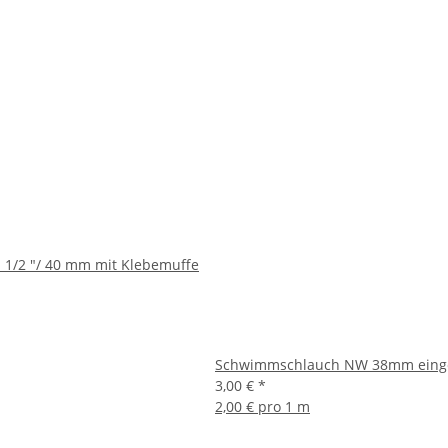
1 1/2 "/ 40 mm mit Klebemuffe
Schwimmschlauch NW 38mm einge
3,00 €
*
2,00 € pro 1 m