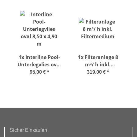
1x
Interline Pool-
1x
Filteranlage 8
Unterlegvlies oval
m³/ h inkl.
8,50 x 4,90 m
Filtermedium
95,00 €
*
319,00 €
*
Sicher Einkaufen