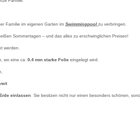
nze Familie.
 der Familie im eigenen Garten im
Swimmingpool
zu verbringen.
heißen Sommertagen – und das alles zu erschwinglichen Preisen!
kt werden.
n, wo eine ca.
0.4 mm starke Folie
eingelegt wird.
m,
reit
.
Erde einlassen
Sie besitzen nicht nur einen besonders schönen,
sond