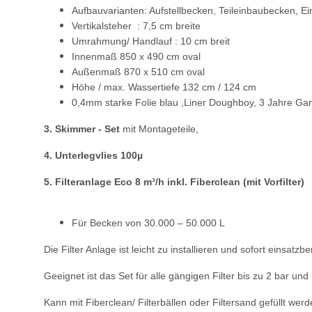
Aufbauvarianten: Aufstellbecken, Teileinbaubecken, 
Vertikalsteher : 7,5 cm breite
Umrahmung/ Handlauf : 10 cm breit
Innenmaß 850 x 490 cm oval
Außenmaß 870 x 510 cm oval
Höhe / max. Wassertiefe 132 cm / 124 cm
0,4mm starke Folie blau ,Liner Doughboy, 3 Jahre Gara
3. Skimmer - Set
mit Montageteile,
4. Unterlegvlies 100µ
5.
Filteranlage Eco 8 m³/h inkl. Fiberclean (mit Vorfilter)
Für Becken von 30.000 – 50.000 L
Die Filter Anlage ist leicht zu installieren und sofort einsatzber
Geeignet ist das Set für alle gängigen Filter bis zu 2 bar u
Kann mit Fiberclean/ Filterbällen oder Filtersand gefüllt werd