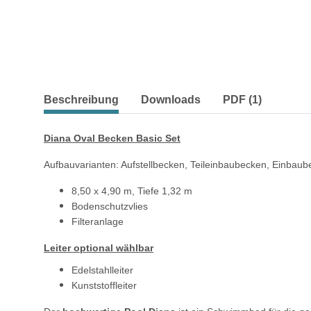
weitere Registerkarten anzeigen
Beschreibung
Downloads
PDF (1)
Diana Oval Becken Basic Set
Aufbauvarianten: Aufstellbecken, Teileinbaubecken, Einbau
8,50 x 4,90 m, Tiefe 1,32 m
Bodenschutzvlies
Filteranlage
Leiter optional wählbar
Edelstahlleiter
Kunststoffleiter