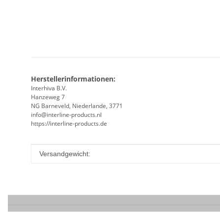
Herstellerinformationen:
Interhiva B.V.
Hanzeweg 7
NG Barneveld, Niederlande, 3771
info@interline-products.nl
https://interline-products.de
Produkteigenschaft
Wert
Versandgewicht: