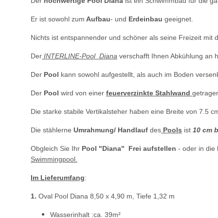
Der
hochwertige Pool Diana
ist ein Schwimmbad für die ga
Er ist sowohl zum
Aufbau
- und
Erdeinbau
geeignet.
Nichts ist entspannender und schöner als seine Freizeit mit
Der
INTERLINE-Pool Diana
verschafft Ihnen Abkühlung an 
Der
Pool
kann sowohl aufgestellt, als auch im Boden versen
Der
Pool
wird von einer
feuerverzinkte Stahlwand
getrage
Die starke stabile Vertikalsteher haben eine Breite von 7.5 c
Die stählerne
Umrahmung/ Handlauf
des
Pools
ist
10 cm b
Obgleich Sie Ihr
Pool
"Diana"
Frei aufstellen
- oder in die
Swimmingpool.
Im Lieferumfang
:
1.
Oval Pool Diana 8,50 x 4,90 m, Tiefe 1,32 m
Wasserinhalt :ca. 39m²