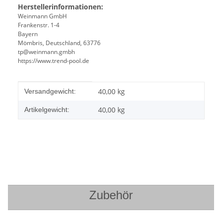
Herstellerinformationen:
Weinmann GmbH
Frankenstr. 1-4
Bayern
Mömbris, Deutschland, 63776
tp@weinmann.gmbh
https://www.trend-pool.de
Produkteigenschaft
Wert
40,00 kg
Versandgewicht:
40,00
kg
Artikelgewicht:
Zubehör