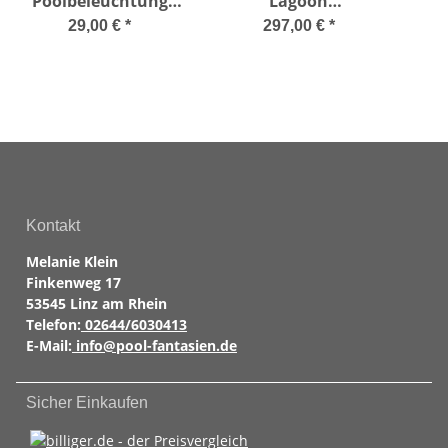
Poolbeleuchtung
Lagoon
LED-bunt mit
Entkeimungsgerät
Win
29,00 €
*
297,00 €
*
Fernbedienung
bis 15 m³
Kontakt
Melanie Klein
Finkenweg 17
53545 Linz am Rhein
Telefon:
02644/6030413
E-Mail:
info@pool-fantasien.de
Sicher Einkaufen