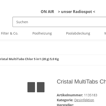
ON AIR > unser Radiospot <
Filter & Co.
Poolheizung
Poolabdeckung
W
ristal MultiTabs Chlor 5 in1 (20 g) 5,0 Kg
Cristal MultiTabs Ch
Artikelnummer:
1135183
Kategorie:
Desinfektion
Hersteller: