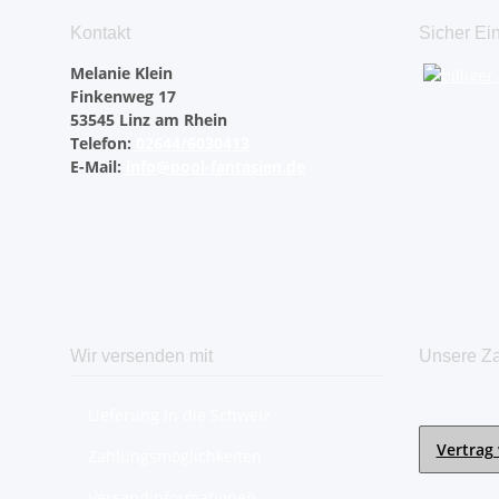
Kontakt
Sicher Ei
Melanie Klein
Finkenweg 17
53545 Linz am Rhein
Telefon:
02644/6030413
E-Mail:
info@pool-fantasien.de
Wir versenden mit
Unsere Za
Lieferung in die Schweiz
Vertrag
Zahlungsmöglichkeiten
Versandinformationen