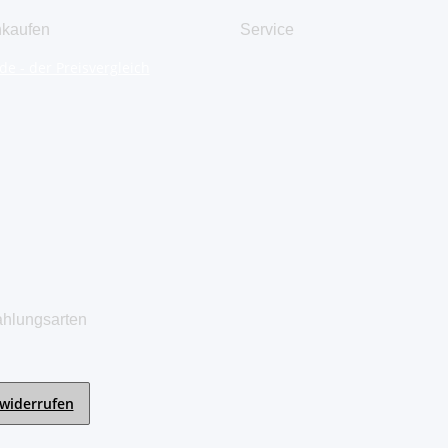
nkaufen
Service
hlungsarten
 widerrufen