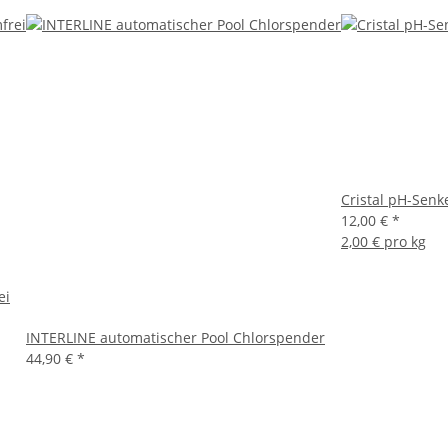
Cristal pH-Senk
12,00 €
*
2,00 € pro kg
ei
INTERLINE automatischer Pool Chlorspender
44,90 €
*