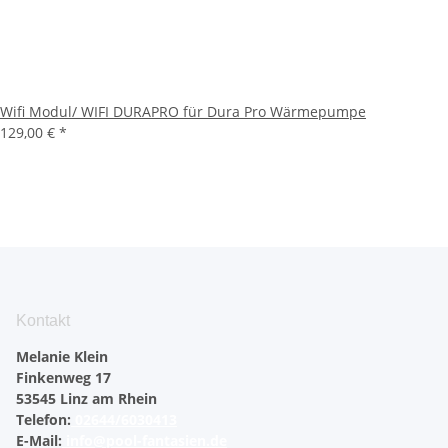
Wifi Modul/ WIFI DURAPRO für Dura Pro Wärmepumpe
129,00 €
*
Kontakt
Melanie Klein
Finkenweg 17
53545 Linz am Rhein
Telefon:
02644/6030413
E-Mail:
info@pool-fantasien.de