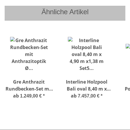
Ähnliche Artikel
Gre Anthrazit
Interline Holzpool
Rundbecken-Set mit
Bali oval 8,40 m x
Po
Anthrazitoptik Ø 350
ab
4,90 m x1,38 m Set5
ab
1.249,00 €
*
7.457,00 €
*
x120 cm Basic-Set
+ Poolroboter