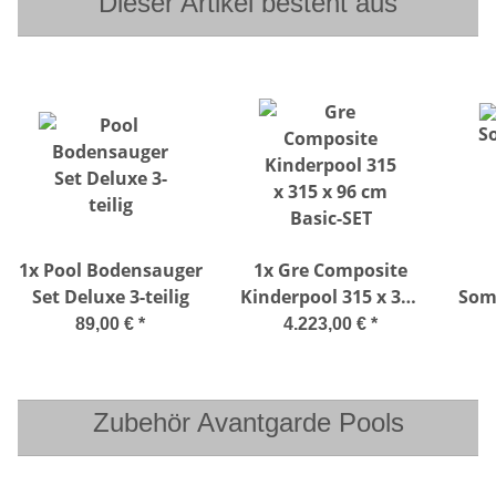
Dieser Artikel besteht aus
1x
Pool Bodensauger
1x
Gre Composite
Set Deluxe 3-teilig
Kinderpool 315 x 315
Som
x 96 cm Basic-SET
400µ für Com
89,00 €
*
4.223,00 €
*
Po
Zubehör Avantgarde Pools