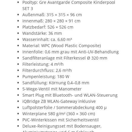
Pooltyp: Gre Avantgarde Composite Kinderpool
SET 3
Außenmaß: 315 × 315 × 96 cm
Innenmaß: 280 × 280 × 91 cm
Platzbedarf: 526 × 526 cm
Wandstärke: 36 mm
Wasserinhalt: ca. 6,60 m³
Material: WPC (Wood Plastic Composite)
Innenfolie: 0,6 mm grau mit Anti-UV-Behandlung
Sandfilteranlage mit Filterkessel Ø 320 mm
Filterleistung: 4 m³/h
Filterdurchfluss: 2,6 m³/h
Pumpenleistung: 180 W
Sandfüllung: Körnung 0,4–0,8 mm
5-Wege-Ventil mit Manometer
Smart Plug mit Bluetooth- und WLAN-Steuerung
iQBridge ZB WLAN-Gateway inklusive
Luftpolsterfolie / Sommerabdeckung 400 µ
Winterplane 580 g/m² (360 × 360 cm)
PVC-Winterkissen mit Sicherheitsventil
Deluxe-Reinigungsset mit Bodensauger,