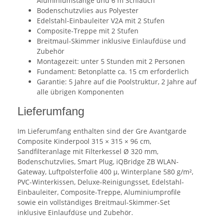
Aluminiumstange und 6 m Schlauch
Bodenschutzvlies aus Polyester
Edelstahl-Einbauleiter V2A mit 2 Stufen
Composite-Treppe mit 2 Stufen
Breitmaul-Skimmer inklusive Einlaufdüse und
Zubehör
Montagezeit: unter 5 Stunden mit 2 Personen
Fundament: Betonplatte ca. 15 cm erforderlich
Garantie: 5 Jahre auf die Poolstruktur, 2 Jahre auf
alle übrigen Komponenten
Lieferumfang
Im Lieferumfang enthalten sind der Gre Avantgarde
Composite Kinderpool 315 × 315 × 96 cm,
Sandfilteranlage mit Filterkessel Ø 320 mm,
Bodenschutzvlies, Smart Plug, iQBridge ZB WLAN-
Gateway, Luftpolsterfolie 400 µ, Winterplane 580 g/m²,
PVC-Winterkissen, Deluxe-Reinigungsset, Edelstahl-
Einbauleiter, Composite-Treppe, Aluminiumprofile
sowie ein vollständiges Breitmaul-Skimmer-Set
inklusive Einlaufdüse und Zubehör.