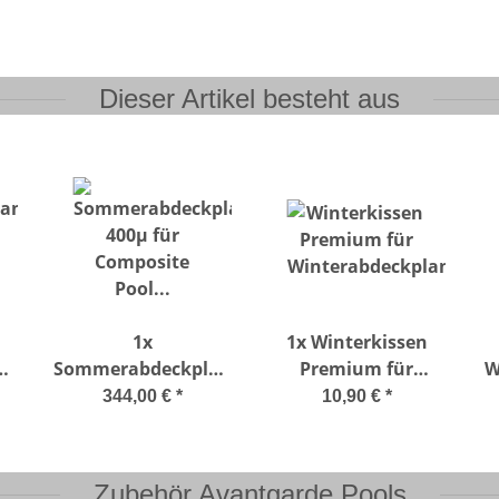
Dieser Artikel besteht aus
1x
1x
Winterkissen
ne
Sommerabdeckplanen
Premium für
W
-
400µ für Composite
Winterabdeckplane
344,00 €
*
10,90 €
*
e
Pool 804 x 386 cm
m
Zubehör Avantgarde Pools