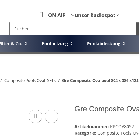
ON AIR > unser Radiospot <
Filter & Co.
Poolheizung
Poolabdeckung
Composite Pools Oval- SETs
Gre Composite Ovalpool 804 x 386 x124
Gre Composite Ova
Artikelnummer:
KPCOV80S2
Kategorie:
Composite Pools Ov