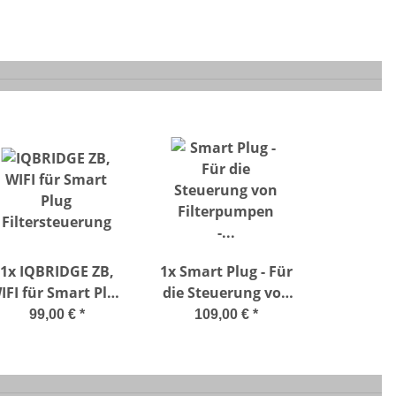
1x
IQBRIDGE ZB,
1x
Smart Plug - Für
IFI für Smart Plug
die Steuerung von
Filtersteuerung
Filterpumpen - Plug
99,00 €
*
109,00 €
*
& Play über
Bluetooth