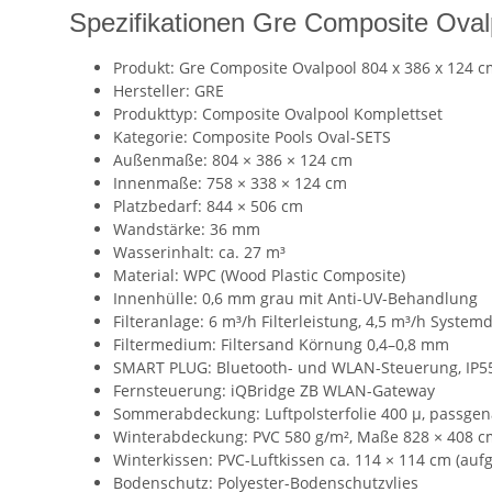
Spezifikationen Gre Composite Oval
Produkt: Gre Composite Ovalpool 804 x 386 x 124 c
Hersteller: GRE
Produkttyp: Composite Ovalpool Komplettset
Kategorie: Composite Pools Oval-SETS
Außenmaße: 804 × 386 × 124 cm
Innenmaße: 758 × 338 × 124 cm
Platzbedarf: 844 × 506 cm
Wandstärke: 36 mm
Wasserinhalt: ca. 27 m³
Material: WPC (Wood Plastic Composite)
Innenhülle: 0,6 mm grau mit Anti-UV-Behandlung
Filteranlage: 6 m³/h Filterleistung, 4,5 m³/h Syst
Filtermedium: Filtersand Körnung 0,4–0,8 mm
SMART PLUG: Bluetooth- und WLAN-Steuerung, IP5
Fernsteuerung: iQBridge ZB WLAN-Gateway
Sommerabdeckung: Luftpolsterfolie 400 µ, passge
Winterabdeckung: PVC 580 g/m², Maße 828 × 408 c
Winterkissen: PVC-Luftkissen ca. 114 × 114 cm (auf
Bodenschutz: Polyester-Bodenschutzvlies