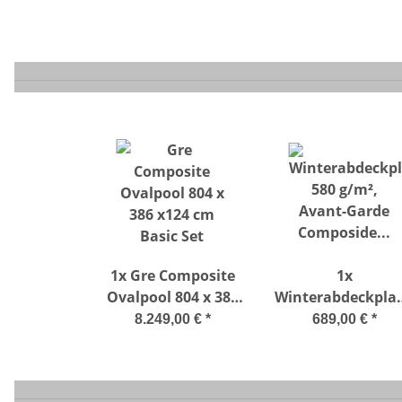
1x
Gre Composite
1x
Ovalpool 804 x 386
Winterabdeckpla
x124 cm Basic Set
580 g/m², Avant
8.249,00 €
*
689,00 €
*
Garde Composid
Pool 804 x 386 c