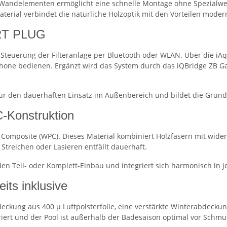
Wandelementen ermöglicht eine schnelle Montage ohne Spezialwer
aterial verbindet die natürliche Holzoptik mit den Vorteilen moder
ART PLUG
euerung der Filteranlage per Bluetooth oder WLAN. Über die iAqua
ne bedienen. Ergänzt wird das System durch das iQBridge ZB Gat
für den dauerhaften Einsatz im Außenbereich und bildet die Grun
-Konstruktion
omposite (WPC). Dieses Material kombiniert Holzfasern mit wider
Streichen oder Lasieren entfällt dauerhaft.
 den Teil- oder Komplett-Einbau und integriert sich harmonisch in 
its inklusive
ung aus 400 µ Luftpolsterfolie, eine verstärkte Winterabdeckun
iert und der Pool ist außerhalb der Badesaison optimal vor Schmu