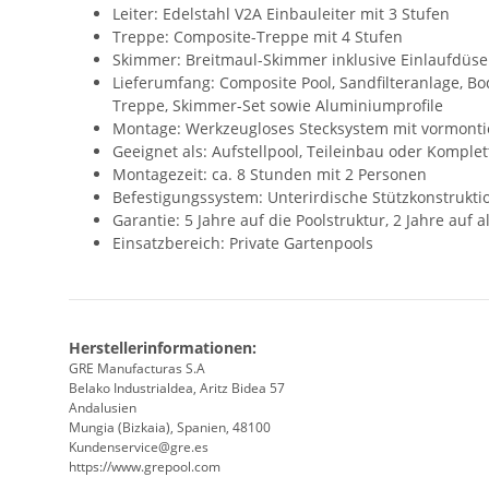
Leiter: Edelstahl V2A Einbauleiter mit 3 Stufen
Treppe: Composite-Treppe mit 4 Stufen
Skimmer: Breitmaul-Skimmer inklusive Einlaufdüs
Lieferumfang: Composite Pool, Sandfilteranlage, B
Treppe, Skimmer-Set sowie Aluminiumprofile
Montage: Werkzeugloses Stecksystem mit vormon
Geeignet als: Aufstellpool, Teileinbau oder Komple
Montagezeit: ca. 8 Stunden mit 2 Personen
Befestigungssystem: Unterirdische Stützkonstrukti
Garantie: 5 Jahre auf die Poolstruktur, 2 Jahre auf
Einsatzbereich: Private Gartenpools
Herstellerinformationen:
GRE Manufacturas S.A
Belako Industrialdea, Aritz Bidea 57
Andalusien
Mungia (Bizkaia), Spanien, 48100
Kundenservice@gre.es
https://www.grepool.com