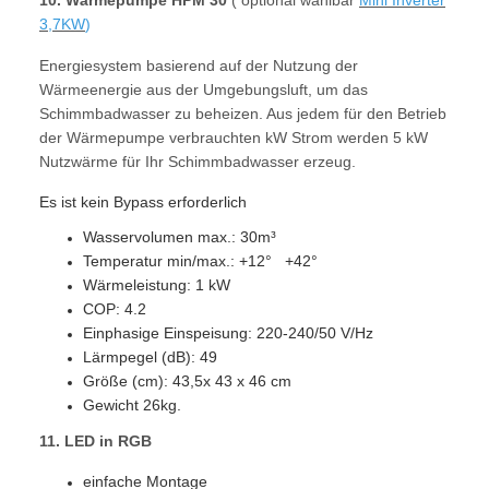
10. Wärmepumpe HPM 30
( optional wählbar
Mini Inverter
3,7KW
)
Energiesystem basierend auf der Nutzung der
Wärmeenergie aus der Umgebungsluft, um das
Schimmbadwasser zu beheizen. Aus jedem für den Betrieb
der Wärmepumpe verbrauchten kW Strom werden 5 kW
Nutzwärme für Ihr Schimmbadwasser erzeug.
Es ist kein Bypass erforderlich
Wasservolumen max.: 30m³
Temperatur min/max.: +12° +42°
Wärmeleistung: 1 kW
COP: 4.2
Einphasige Einspeisung: 220-240/50 V/Hz
Lärmpegel (dB): 49
Größe (cm): 43,5x 43 x 46 cm
Gewicht 26kg.
11.
LED in RGB
einfache Montage