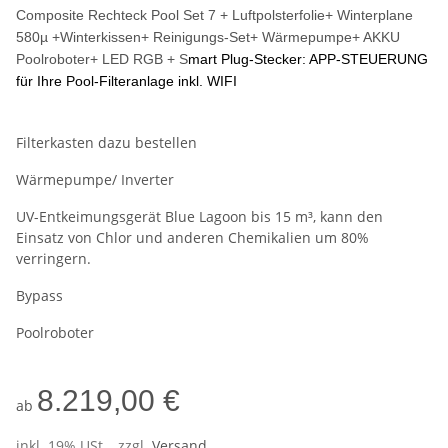
Composite Rechteck Pool Set 7 +
Luftpolsterfolie+ Winterplane
580µ +Winterkissen+ Reinigungs-Set+ Wärmepumpe+ AKKU
Poolroboter+ LED RGB + S
mart Plug-Stecker: APP-STEUERUNG
für Ihre Pool-Filteranlage inkl. WIFI
Filterkasten dazu bestellen
Wärmepumpe/ Inverter
UV-Entkeimungsgerät Blue Lagoon bis 15 m³, kann den
Einsatz von Chlor und anderen Chemikalien um 80%
verringern.
Bypass
Poolroboter
8.219,00 €
ab
inkl. 19% USt. , zzgl.
Versand