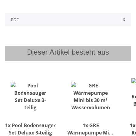
PDF
Dieser Artikel besteht aus
1x
Pool Bodensauger
1x
GRE
1
Set Deluxe 3-teilig
Wärmepumpe Mini
R