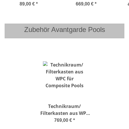
bis 30 m³
Basic-
89,00 €
*
669,00 €
*
Wasservolumen
Zubehör Avantgarde Pools
Technikraum/
Filterkasten aus WPC
für Composite Pools
769,00 €
*