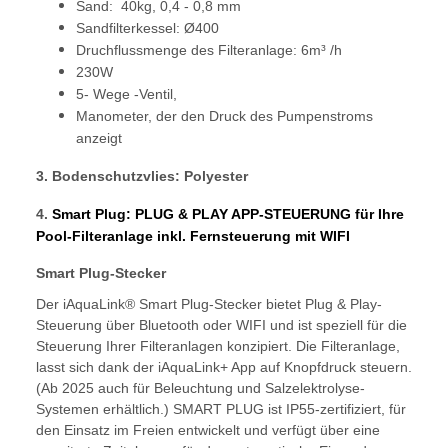
Sand: 40kg, 0,4 - 0,8 mm
Sandfilterkessel: Ø400
Druchflussmenge des Filteranlage: 6m³ /h
230W
5- Wege -Ventil,
Manometer, der den Druck des Pumpenstroms
anzeigt
3. Bodenschutzvlies: Polyester
4.
Smart Plug: PLUG & PLAY APP-STEUERUNG für Ihre
Pool-Filteranlage inkl. Fernsteuerung mit WIFI
Smart Plug-Stecker
Der iAquaLink® Smart Plug-Stecker bietet Plug & Play-
Steuerung über Bluetooth oder WIFI und ist speziell für die
Steuerung Ihrer Filteranlagen konzipiert. Die Filteranlage,
lasst sich dank der iAquaLink+ App auf Knopfdruck steuern.
(Ab 2025 auch für Beleuchtung und Salzelektrolyse-
Systemen erhältlich.) SMART PLUG ist IP55-zertifiziert, für
den Einsatz im Freien entwickelt und verfügt über eine