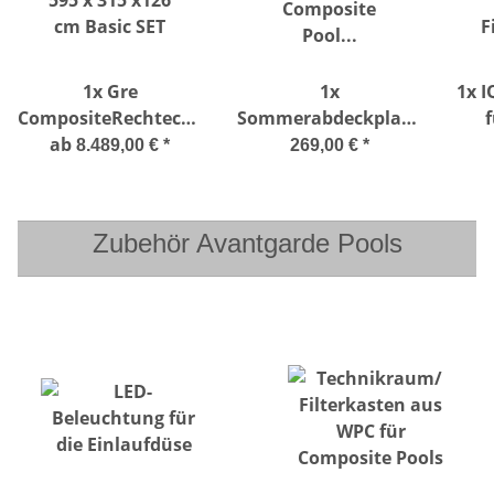
1x
Gre
1x
1x
I
CompositeRechteckpool
Sommerabdeckplanen
f
595 x 315 x126 cm
ab
400µ für Composite
F
8.489,00 €
*
269,00 €
*
Basic SET
Pool 606 x 326 cm
Zubehör Avantgarde Pools