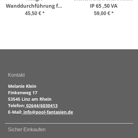
Wanddurchführung für
IP 65 ,50 VA
Polyester- Holz-u.
45,50 €
*
59,00 €
*
Stahlwandbecken
Kontakt
Melanie Klein
Finkenweg 17
53545 Linz am Rhein
Telefon:
02644/6030413
E-Mail:
info@pool-fantasien.de
Sicher Einkaufen