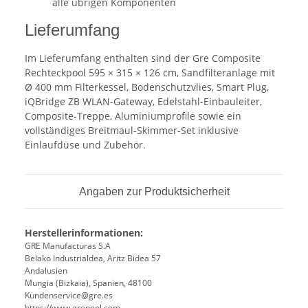
alle übrigen Komponenten
Lieferumfang
Im Lieferumfang enthalten sind der Gre Composite
Rechteckpool 595 × 315 × 126 cm, Sandfilteranlage mit
Ø 400 mm Filterkessel, Bodenschutzvlies, Smart Plug,
iQBridge ZB WLAN-Gateway, Edelstahl-Einbauleiter,
Composite-Treppe, Aluminiumprofile sowie ein
vollständiges Breitmaul-Skimmer-Set inklusive
Einlaufdüse und Zubehör.
Angaben zur Produktsicherheit
Herstellerinformationen:
GRE Manufacturas S.A
Belako Industrialdea, Aritz Bidea 57
Andalusien
Mungia (Bizkaia), Spanien, 48100
Kundenservice@gre.es
https://www.grepool.com