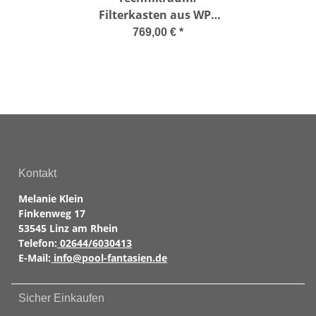
Filterkasten aus WPC
für Composite Pools
769,00 €
*
Kontakt
Melanie Klein
Finkenweg 17
53545 Linz am Rhein
Telefon:
02644/6030413
E-Mail:
info@pool-fantasien.de
Sicher Einkaufen